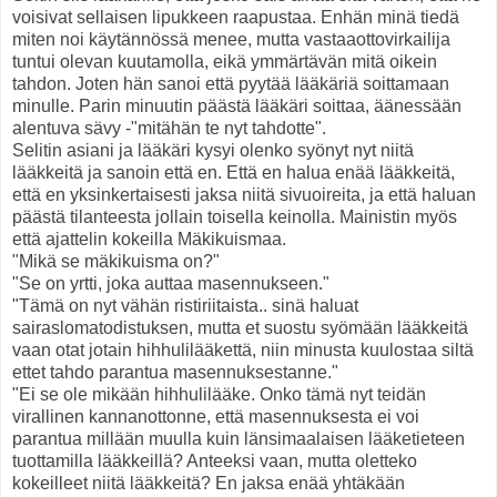
voisivat sellaisen lipukkeen raapustaa. Enhän minä tiedä
miten noi käytännössä menee, mutta vastaaottovirkailija
tuntui olevan kuutamolla, eikä ymmärtävän mitä oikein
tahdon. Joten hän sanoi että pyytää lääkäriä soittamaan
minulle. Parin minuutin päästä lääkäri soittaa, äänessään
alentuva sävy -"mitähän te nyt tahdotte".
Selitin asiani ja lääkäri kysyi olenko syönyt nyt niitä
lääkkeitä ja sanoin että en. Että en halua enää lääkkeitä,
että en yksinkertaisesti jaksa niitä sivuoireita, ja että haluan
päästä tilanteesta jollain toisella keinolla. Mainistin myös
että ajattelin kokeilla Mäkikuismaa.
"Mikä se mäkikuisma on?"
"Se on yrtti, joka auttaa masennukseen."
"Tämä on nyt vähän ristiriitaista.. sinä haluat
sairaslomatodistuksen, mutta et suostu syömään lääkkeitä
vaan otat jotain hihhulilääkettä, niin minusta kuulostaa siltä
ettet tahdo parantua masennuksestanne."
"Ei se ole mikään hihhulilääke. Onko tämä nyt teidän
virallinen kannanottonne, että masennuksesta ei voi
parantua millään muulla kuin länsimaalaisen lääketieteen
tuottamilla lääkkeillä? Anteeksi vaan, mutta oletteko
kokeilleet niitä lääkkeitä? En jaksa enää yhtäkään