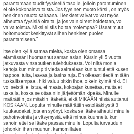
parantamaan taudit fyysisellä tasolle, jolloin parantuminen
ei ole kokonaisvaltaista. Jos fyysinen muoto kärsii, on myös
henkinen muoto sairaana. Henkiset vaivat voivat myös
aiheuttaa fyysisiä oireita, ja jos vain oireet hoidetaan, voi
vaiva toistua. Miksi ei siis hoitaa molempaa? Useat muut
hoitomuodot keskittyvät siihen henkisen puolen
parantamiseen."
Itse olen kyllä samaa mieltä, koska olen omassa
elämässäni huomannut saman asian. Kärsin yli 5 vuotta
jatkuvasta virtsaputken tulehduksesta. Voi niitä monia
kertoja kun minut piti viedä sairaalaan kun tuntui että kusen
happoa, tulta, laavaa ja lasinsiruja. En oikeasti tiedä mitään
tuskallisempaa.. hiki valuu pitkin ihoa, oikein kylmä hiki. Ei
voi seistä, ei istua, ei maata, kokoajan kusettaa, mutta et
uskalla, koska se ottaa niin järjettömän kipeää. Minulle
määrättiin jos mitäkin lääkettä, eikä MIKÄÄN niistä auttanut
KOSKAAN. Lopulta minulle määrättiin estolääkitystä 3
kuukaudeksi, jota en syönyt, koska se lääke aiheutti minulle
pahoinvointia ja väsymystä, eikä minua kuunneltu kun
sanoin ettei se lääke passaa minulle. Lopulta turvauduin
johonkin ihan muuhun, kamomillatee,