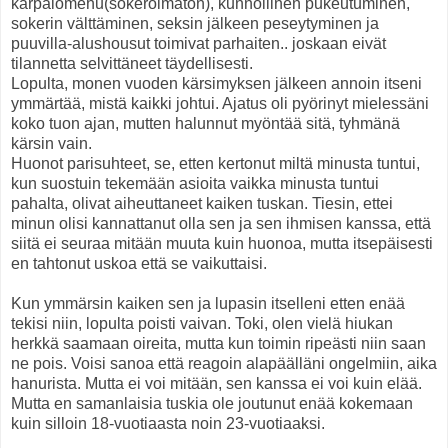
karpalomehu(sokeroimaton), kunnollinen pukeutuminen,
sokerin välttäminen, seksin jälkeen peseytyminen ja
puuvilla-alushousut toimivat parhaiten.. joskaan eivät
tilannetta selvittäneet täydellisesti.
Lopulta, monen vuoden kärsimyksen jälkeen annoin itseni
ymmärtää, mistä kaikki johtui. Ajatus oli pyörinyt mielessäni
koko tuon ajan, mutten halunnut myöntää sitä, tyhmänä
kärsin vain.
Huonot parisuhteet, se, etten kertonut miltä minusta tuntui,
kun suostuin tekemään asioita vaikka minusta tuntui
pahalta, olivat aiheuttaneet kaiken tuskan. Tiesin, ettei
minun olisi kannattanut olla sen ja sen ihmisen kanssa, että
siitä ei seuraa mitään muuta kuin huonoa, mutta itsepäisesti
en tahtonut uskoa että se vaikuttaisi.
Kun ymmärsin kaiken sen ja lupasin itselleni etten enää
tekisi niin, lopulta poisti vaivan. Toki, olen vielä hiukan
herkkä saamaan oireita, mutta kun toimin ripeästi niin saan
ne pois. Voisi sanoa että reagoin alapäälläni ongelmiin, aika
hanurista. Mutta ei voi mitään, sen kanssa ei voi kuin elää.
Mutta en samanlaisia tuskia ole joutunut enää kokemaan
kuin silloin 18-vuotiaasta noin 23-vuotiaaksi.