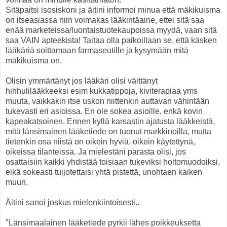
Sitäpaitsi isosiskoni ja äitini informoi minua että mäkikuisma
on itseasiassa niin voimakas lääkintäaine, ettei sitä saa
enää marketeissa/luontaistuotekaupoissa myydä, vaan sitä
saa VAIN apteekista! Taitaa olla paikoillaan se, että käsken
lääkäriä soittamaan farmaseutille ja kysymään mitä
mäkikuisma on.
Olisin ymmärtänyt jos lääkäri olisi väittänyt
hihhulilääkkeeksi esim kukkatippoja, kiviterapiaa yms
muuta, vaikkakin itse uskon niittenkin auttavan vähintään
tukevasti eri asioissa. En ole sokea asioille, enkä kovin
kapeakatsoinen. Ennen kyllä karsastin ajatusta lääkkeistä,
mitä länsimainen lääketiede on tuonut markkinoilla, mutta
tietenkin osa niistä on oikein hyviä, oikein käytettynä,
oikeissa tilanteissa. Ja mielestäni parasta olisi, jos
osattaisiin kaikki yhdistää toisiaan tukeviksi hoitomuodoiksi,
eikä sokeasti tuijotettaisi yhtä pistettä, unohtaen kaiken
muun.
Äitini sanoi joskus mielenkiintoisesti..
"Länsimaalainen lääketiede pyrkii lähes poikkeuksetta