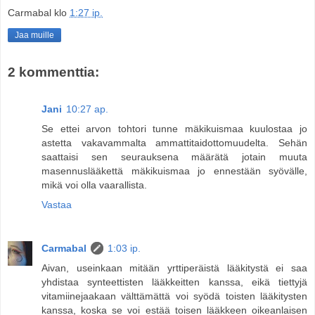
Carmabal
klo
1:27 ip.
Jaa muille
2 kommenttia:
Jani
10:27 ap.
Se ettei arvon tohtori tunne mäkikuismaa kuulostaa jo
astetta vakavammalta ammattitaidottomuudelta. Sehän
saattaisi sen seurauksena määrätä jotain muuta
masennuslääkettä mäkikuismaa jo ennestään syövälle,
mikä voi olla vaarallista.
Vastaa
Carmabal
1:03 ip.
Aivan, useinkaan mitään yrttiperäistä lääkitystä ei saa
yhdistaa synteettisten lääkkeitten kanssa, eikä tiettyjä
vitamiinejaakaan välttämättä voi syödä toisten lääkitysten
kanssa, koska se voi estää toisen lääkkeen oikeanlaisen