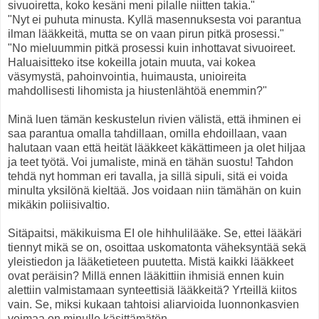
sivuoiretta, koko kesäni meni pilalle niitten takia."
"Nyt ei puhuta minusta. Kyllä masennuksesta voi parantua
ilman lääkkeitä, mutta se on vaan pirun pitkä prosessi."
"No mieluummin pitkä prosessi kuin inhottavat sivuoireet.
Haluaisitteko itse kokeilla jotain muuta, vai kokea
väsymystä, pahoinvointia, huimausta, unioireita
mahdollisesti lihomista ja hiustenlähtöä enemmin?"
Minä luen tämän keskustelun rivien välistä, että ihminen ei
saa parantua omalla tahdillaan, omilla ehdoillaan, vaan
halutaan vaan että heität lääkkeet käkättimeen ja olet hiljaa
ja teet työtä. Voi jumaliste, minä en tähän suostu! Tahdon
tehdä nyt homman eri tavalla, ja sillä sipuli, sitä ei voida
minulta yksilönä kieltää. Jos voidaan niin tämähän on kuin
mikäkin poliisivaltio.
Sitäpaitsi, mäkikuisma EI ole hihhulilääke. Se, ettei lääkäri
tiennyt mikä se on, osoittaa uskomatonta väheksyntää sekä
yleistiedon ja lääketieteen puutetta. Mistä kaikki lääkkeet
ovat peräisin? Millä ennen lääkittiin ihmisiä ennen kuin
alettiin valmistamaan synteettisiä lääkkeitä? Yrteillä kiitos
vain. Se, miksi kukaan tahtoisi aliarvioida luonnonkasvien
voimaa on minulle käsittämätön.