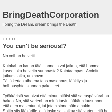
BringDeathCorporation
I bring the Dream, dream brings the Death
19.9.09
You can't be serious!?
No voihan helvetti.
Kuinkahan kauan tätä tilannetta voi jatkua, että hommat
kusee joka helvetin suunnasta? Katotaampas.. Arvioitu
jatkumisaika, unknown.
Tällä kertaa aiheena taas masennus, lääkitys ja
holhousyhteiskunnan pakoitteet.
Työkkäristä sanoivat että minun pitäisi sitä sairaspäivärahaa
hakea. No, sitä vartenhan minä tarvin lääkärin lausunnon,
että olen masentunut, tai jotain sinne päin ainakin.
Soitin siis lääkärille, että josko sais aikaa sitä varten, että he